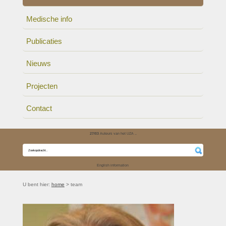
Medische info
Publicaties
Nieuws
Projecten
Contact
27/03
Auteurs van het UZA ..
English information
U bent hier:
home
> team