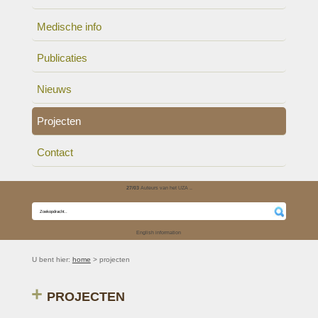
Medische info
Publicaties
Nieuws
Projecten
Contact
27/03
Auteurs van het UZA ..
English information
U bent hier:
home
> projecten
PROJECTEN