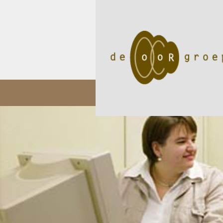
05/11
Audioloog Okan Öz p..
02/05
Een internat