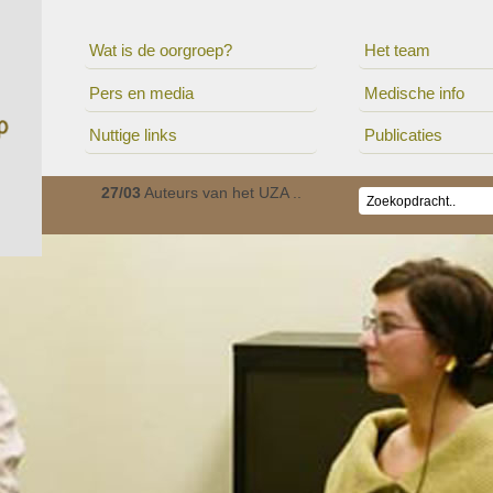
Wat is de oorgroep?
Het team
Pers en media
Medische info
Nuttige links
Publicaties
ionaal c..
27/03
Auteurs van het UZA ..
01/01
De Oorgroep is v