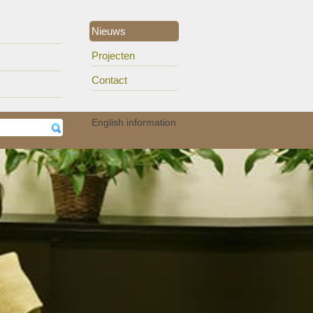
Nieuws
Projecten
Contact
erhe..
15/11
Auteurs van het UZA ..
English information
05/11
Audioloog Okan Öz p