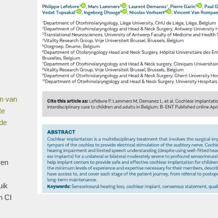
en van
te
 de
ren
uik
n CI