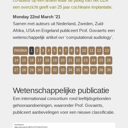
co-auteur op een artikel waar de ploeg van het UZA
een overzicht geeft van 25 jaar cochleaire implantatie.
Monday 22nd March '21
Samen met auteurs uit Nederland, Zweden, Zuid-
Afrika, USA en Engeland publiceert Prof. Govaerts een
wetenschappelijk artikel ovr 'computational audiology'.
PAGINA
1
2
3
4
5
6
7
8
9
10
11
12
13
14
15
16
17
18
19
20
21
22
23
24
25
26
27
28
29
30
31
32
33
34
35
36
37
38
39
Wetenschappelijke publicatie
Een internationaal consortium rond leeftijdsgebonden
gehooraandoeningen, waaronder Prof. Govaerts,
publiceert aanbevelingen voor een nieuwe classificatie.