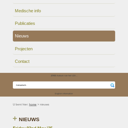
Medische info
Publicaties
Nieuws
Projecten
Contact
27/03
Auteurs van het UZA ..
English information
U bent hier:
home
> nieuws
NIEUWS