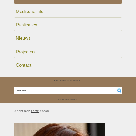
Medische info
Publicaties
Nieuws
Projecten
Contact
27/03
Auteurs van het UZA ..
English information
U bent hier:
home
> team