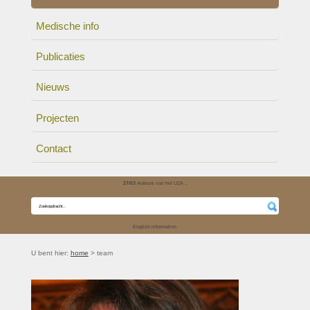
Medische info
Publicaties
Nieuws
Projecten
Contact
27/03
Auteurs van het UZA ..
English information
U bent hier:
home
> team