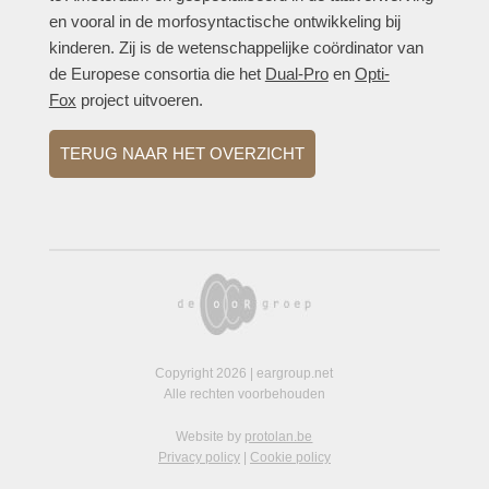
en vooral in de morfosyntactische ontwikkeling bij
kinderen. Zij is de wetenschappelijke coördinator van
de Europese consortia die het
Dual-Pro
en
Opti-
Fox
project uitvoeren.
TERUG NAAR HET OVERZICHT
Copyright 2026 | eargroup.net
Alle rechten voorbehouden
Website by
protolan.be
Privacy policy
|
Cookie policy