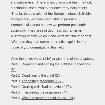
and subtleness. There is not one single best method,
but sharing one's own experience may help others.
Thanks to a
donation of the Soroptimistenclub Eeklo-
Meetjesland
, we have been able to produce 5
instructional videos on how we perform paediatric
audiology. They are not dogmatic but rather an
illustration of how we do it and what we find important.
We hope they can serve as practical guideline for
those of you committed to this field.
View the entire video (1 hr) or pick one of the chapters:
Part 1:
Preparing and setting the right test conditions
(5').
Part 2:
Conditioning the child (24').
Part 3:
The testing procedure (15').
Part 4:
Dealing with "bad behaviour" (7').
Part 5:
Interpreting the responses (4').
Part 6:
What the tester should not do... (3')