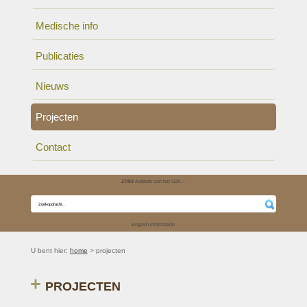
Medische info
Publicaties
Nieuws
Projecten
Contact
27/03
Auteurs van het UZA ..
English information
U bent hier:
home
> projecten
PROJECTEN