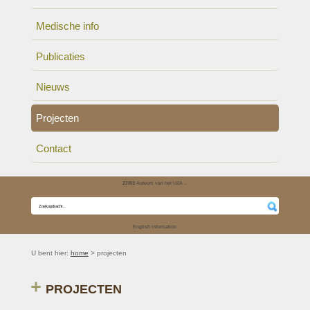
Medische info
Publicaties
Nieuws
Projecten
Contact
27/03
Auteurs van het UZA ..
English information
U bent hier:
home
> projecten
PROJECTEN