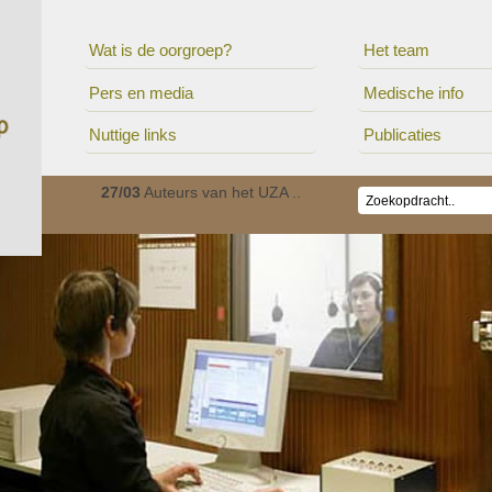
Wat is de oorgroep?
Het team
Pers en media
Medische info
Nuttige links
Publicaties
ionaal c..
27/03
Auteurs van het UZA ..
01/01
De Oorgroep is v