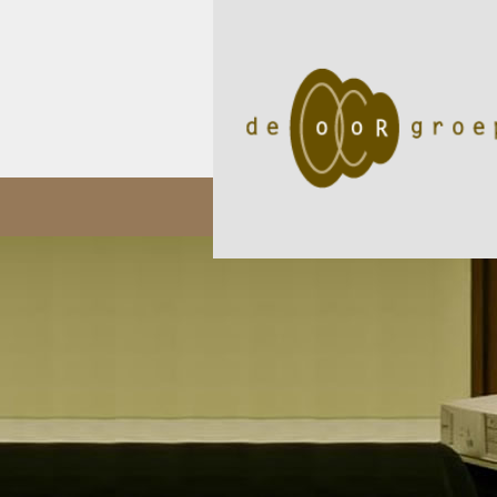
05/11
Audioloog Okan Öz p..
02/05
Een internat