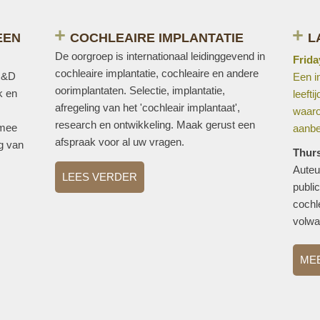
EEN
COCHLEAIRE IMPLANTATIE
L
De oorgroep is internationaal leidinggevend in
Frida
cochleaire implantatie, cochleaire en andere
 R&D
Een i
oorimplantaten. Selectie, implantatie,
k en
leeft
afregeling van het 'cochleair implantaat',
waaro
research en ontwikkeling. Maak gerust een
 mee
aanbe
afspraak voor al uw vragen.
ng van
Thur
Auteu
LEES VERDER
publi
cochle
volwa
ME