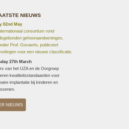
AATSTE NIEUWS
y 02nd May
nternationaal consortium rond
ijdsgebonden gehooraandoeningen,
nder Prof. Govaerts, publiceert
velingen voor een nieuwe classificatie.
sday 27th March
rs van het UZA en de Oorgroep
ceren kwaliteitsstandaarden voor
aire implantatie bij kinderen en
ssenen.
ER NIEUWS