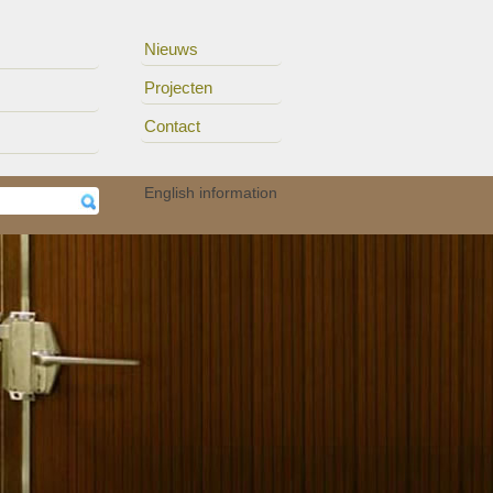
Nieuws
Projecten
Contact
erhe..
15/11
Auteurs van het UZA ..
English information
05/11
Audioloog Okan Öz p