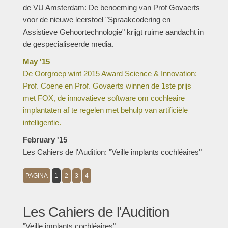
de VU Amsterdam: De benoeming van Prof Govaerts
voor de nieuwe leerstoel "Spraakcodering en
Assistieve Gehoortechnologie" krijgt ruime aandacht in
de gespecialiseerde media.
May '15
De Oorgroep wint 2015 Award Science & Innovation:
Prof. Coene en Prof. Govaerts winnen de 1ste prijs
met FOX, de innovatieve software om cochleaire
implantaten af te regelen met behulp van artificiële
intelligentie.
February '15
Les Cahiers de l'Audition: "Veille implants cochléaires"
PAGINA
1
2
3
4
Les Cahiers de l'Audition
"Veille implants cochléaires"