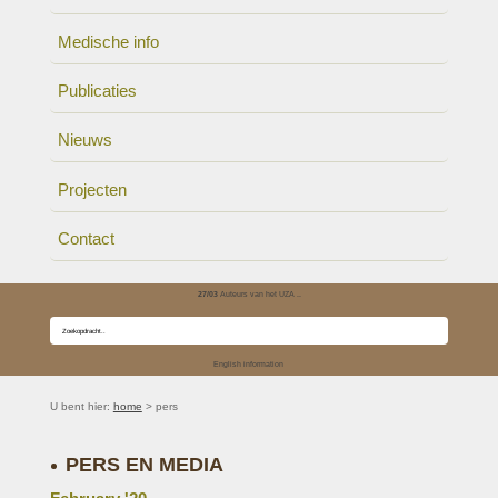
Medische info
Publicaties
Nieuws
Projecten
Contact
27/03
Auteurs van het UZA ..
English information
U bent hier:
home
> pers
PERS EN MEDIA