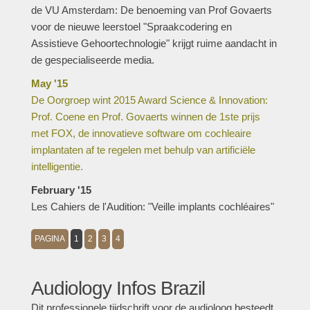
de VU Amsterdam: De benoeming van Prof Govaerts
voor de nieuwe leerstoel "Spraakcodering en
Assistieve Gehoortechnologie" krijgt ruime aandacht in
de gespecialiseerde media.
May '15
De Oorgroep wint 2015 Award Science & Innovation:
Prof. Coene en Prof. Govaerts winnen de 1ste prijs
met FOX, de innovatieve software om cochleaire
implantaten af te regelen met behulp van artificiële
intelligentie.
February '15
Les Cahiers de l'Audition: "Veille implants cochléaires"
PAGINA
1
2
3
4
Audiology Infos Brazil
Dit professionele tijdschrift voor de audioloog besteedt