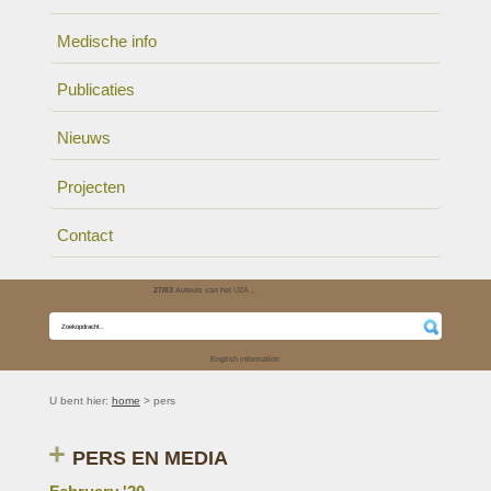
Medische info
Publicaties
Nieuws
Projecten
Contact
27/03
Auteurs van het UZA ..
01/01
De Oorgr
English information
U bent hier:
home
> pers
PERS EN MEDIA