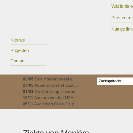
Wat is de 
Pers en m
Nuttige lin
Nieuws
Projecten
Contact
02/05
Een internationaal c..
27/03
Auteurs van het UZA ..
01/01
De Oorgroep is verhe..
15/11
Auteurs van het UZA ..
05/11
Audioloog Okan Öz p..