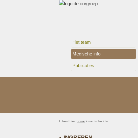
Het team
Medische info
Publicaties
U bent hier:
home
> medische info
INGREPEN