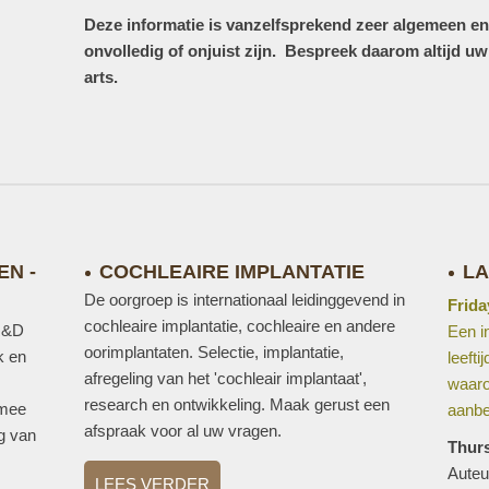
Deze informatie is vanzelfsprekend zeer algemeen en 
onvolledig of onjuist zijn. Bespreek daarom altijd u
arts.
EN -
COCHLEAIRE IMPLANTATIE
LA
De oorgroep is internationaal leidinggevend in
Frida
cochleaire implantatie, cochleaire en andere
 R&D
Een i
oorimplantaten. Selectie, implantatie,
k en
leeft
afregeling van het 'cochleair implantaat',
waaro
research en ontwikkeling. Maak gerust een
 mee
aanbe
afspraak voor al uw vragen.
ng van
Thur
Auteu
LEES VERDER