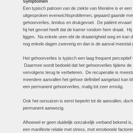
Symptomen
Een typisch patroon van de ziekte van Menière is er een
uitgesproken evenwichtsproblemen, gepaard gaande met 
gehoorverlies, tinnitus en drukgevoel. De patiënt ervaart
hij het gevoel heeft dat de kamer rondom hem draait. Hij 
liggen. Na enkele uren ebt de draaierigheid weg en kan d
nog enkele dagen zweverig en dan is de aanval meestal
Het gehoorverlies is typisch een laag frequent perceptief v
Daarmee wordt bedoeld dat het gehoorverlies tijdens de
vervolgens terug te verbeteren. De recuperatie is meesta
meerdere aanvallen het gehoor definitief aangetast kan blij
een permanent gehoorverlies, matig tot zeer ernstig.
Ook het oorsuizen is eerst beperkt tot de aanvallen, doch 
permanent aanwezig.
Alhoewel er geen duidelijk oorzakelijk verband bekend is,
een manifeste relatie met stress, met emotionele factore