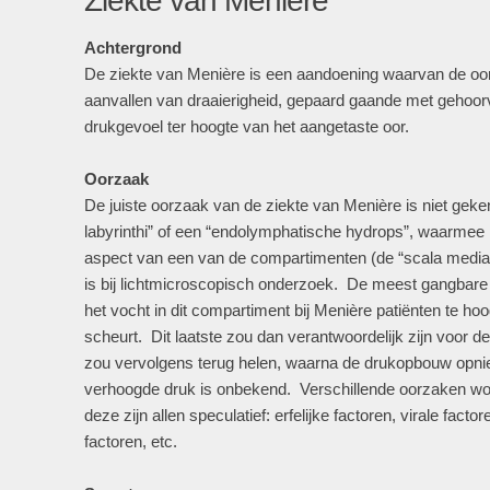
Ziekte van Menière
Achtergrond
De ziekte van Menière is een aandoening waarvan de oor
aanvallen van draaierigheid, gepaard gaande met gehoorve
drukgevoel ter hoogte van het aangetaste oor.
Oorzaak
De juiste oorzaak van de ziekte van Menière is niet ge
labyrinthi” of een “endolymphatische hydrops”, waarmee
aspect van een van de compartimenten (de “scala media”) 
is bij lichtmicroscopisch onderzoek. De meest gangbare t
het vocht in dit compartiment bij Menière patiënten te ho
scheurt. Dit laatste zou dan verantwoordelijk zijn voor
zou vervolgens terug helen, waarna de drukopbouw opn
verhoogde druk is onbekend. Verschillende oorzaken word
deze zijn allen speculatief: erfelijke factoren, virale fa
factoren, etc.