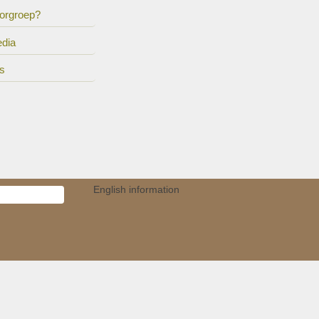
oorgroep?
edia
ks
English information