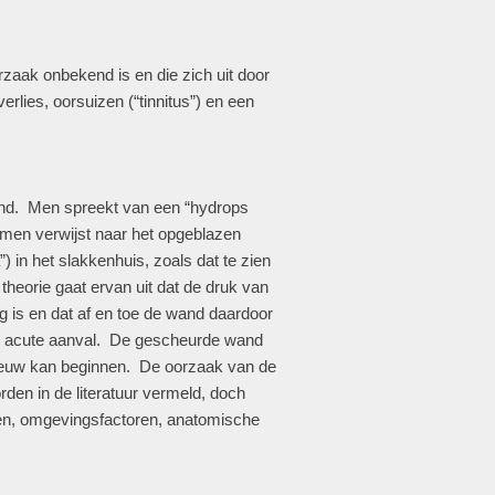
zaak onbekend is en die zich uit door
rlies, oorsuizen (“tinnitus”) en een
kend. Men spreekt van een “hydrops
 men verwijst naar het opgeblazen
in het slakkenhuis, zoals dat te zien
heorie gaat ervan uit dat de druk van
og is en dat af en toe de wand daardoor
 de acute aanval. De gescheurde wand
ieuw kan beginnen. De oorzaak van de
en in de literatuur vermeld, doch
ctoren, omgevingsfactoren, anatomische