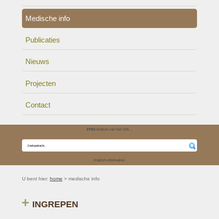
Medische info
Publicaties
Nieuws
Projecten
Contact
27/03
Auteurs van het UZA ..
English information
U bent hier:
home
> medische info
INGREPEN