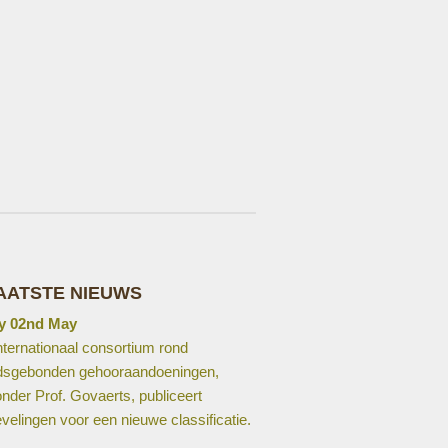
AATSTE NIEUWS
y 02nd May
nternationaal consortium rond
ijdsgebonden gehooraandoeningen,
nder Prof. Govaerts, publiceert
velingen voor een nieuwe classificatie.