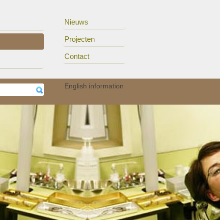
Nieuws
Projecten
Contact
erhe..
15/11
Auteurs van het UZA ..
English information
05/11
Audioloog Okan Öz p