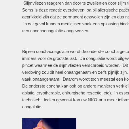
Slijmvliezen reageren dan door te zwellen en door slijm 
Soms is deze reactie overdreven, oa bij allergische pati
geprikkeld zijn dat ze permanent gezwollen zijn en dus n
In dat geval kunnen medicijnen vaak een oplossing bieden
een conchacoagulatie aangewezen.
Bij een conchacoagulatie wordt de onderste concha gec
immers voor de grootste last. De coagulatie wordt uitge
pincet waarmee de slijmvliezen verschroeid worden. Dit
verdoving zou dit heel onaangenaam en zelfs pijnlijk zijn. 
vaak onaangenaam. Daarom wordt toch meestal een ko
De onderste concha kan ook op andere manieren verklein
ablatie, cryotherapie, chirurgische resectie, etc). In esse
technisch. Indien gewenst kan uw NKO-arts meer informa
coagulatie.