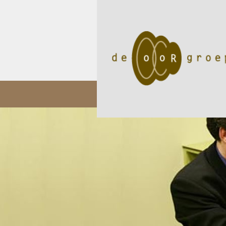
05/11
Audioloog Okan Öz p..
02/05
Een internat