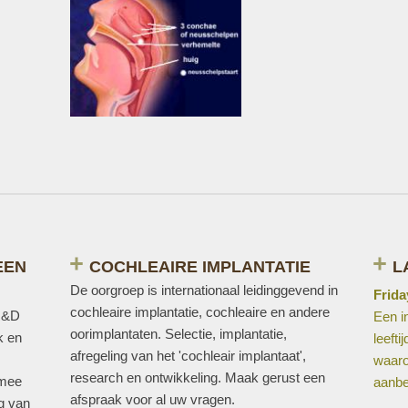
EEN
COCHLEAIRE IMPLANTATIE
L
De oorgroep is internationaal leidinggevend in
Frida
cochleaire implantatie, cochleaire en andere
 R&D
Een i
oorimplantaten. Selectie, implantatie,
k en
leeft
afregeling van het 'cochleair implantaat',
waaro
research en ontwikkeling. Maak gerust een
 mee
aanbe
afspraak voor al uw vragen.
ng van