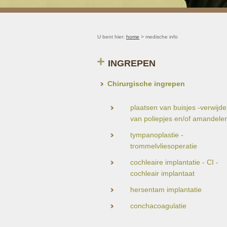
U bent hier:
home
> medische info
INGREPEN
Chirurgische ingrepen
plaatsen van buisjes -verwijd
van poliepjes en/of amandele
tympanoplastie -
trommelvliesoperatie
cochleaire implantatie - CI -
cochleair implantaat
hersentam implantatie
conchacoagulatie