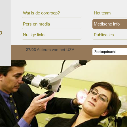
Wat is de oorgroep?
Het team
Pers en media
Medische info
Nuttige links
Publicaties
ionaal c..
27/03
Auteurs van het UZA ..
01/01
De Oorgroep is v