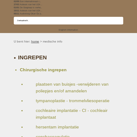
02/05
Een internationaal c..
27/03
Auteurs van het UZA ..
01/01
De Oorgroep is verhe..
15/11
Auteurs van het UZA ..
05/11
Audioloog Okan Öz p..
English information
U bent hier:
home
> medische info
INGREPEN
Chirurgische ingrepen
plaatsen van buisjes -verwijderen van
poliepjes en/of amandelen
tympanoplastie - trommelvliesoperatie
cochleaire implantatie - CI - cochleair
implantaat
hersentam implantatie
conchacoagulatie