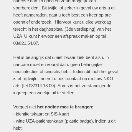
narcose dan zo goed en veilig mogelijk kan
voorbereiden. Bij twijfel of zeker in geval uw arts u dit
heeft aangeraden, gaat u toch best een keer op pre-
operatief onderzoek. Hiervoor kunt u elke werkdag
terecht in het daghospitaal (3de verdieping) van het
UZA
U kunt hiervoor een afspraak maken op tel
03/821.54.07.
Het is belangrijk dat u niet zwaar ziek bent als u in
narcose moet en vooral dat u geen belangrijke
neusinfecties of sinusitis hebt. Indien dit toch het geval
is of bij twijfel, neemt u best contact op met uw NKO-
arts (tel 03/314.13.00). Soms is het verstandiger de
ingreep een weekje uit te stellen.
Vergeet niet
het nodige mee te brengen
:
- identiteitskaart en SIS-kaart
- witte UZA-patiëntenkaart (plastic badge), indien u dit
hebt