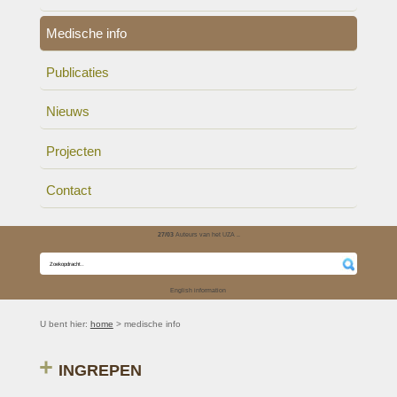
Medische info
Publicaties
Nieuws
Projecten
Contact
27/03
Auteurs van het UZA ..
English information
U bent hier:
home
> medische info
INGREPEN