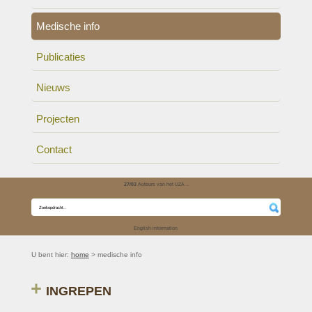
Medische info
Publicaties
Nieuws
Projecten
Contact
27/03
Auteurs van het UZA ..
English information
U bent hier:
home
> medische info
INGREPEN